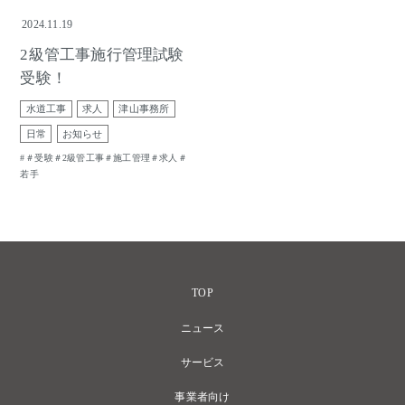
2024.11.19
2級管工事施行管理試験
受験！
水道工事
求人
津山事務所
日常
お知らせ
＃受験＃2級管工事＃施工管理＃求人＃
若手
TOP
ニュース
サービス
事業者向け