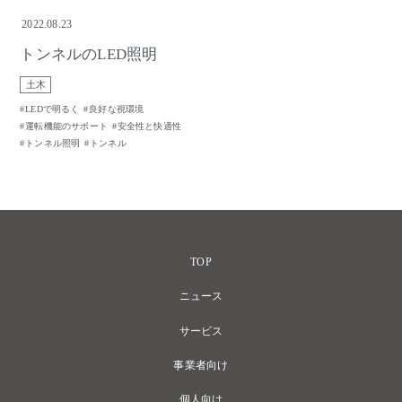
2022.08.23
トンネルのLED照明
土木
LEDで明るく
良好な視環境
運転機能のサポート
安全性と快適性
トンネル照明
トンネル
TOP
ニュース
サービス
事業者向け
個人向け